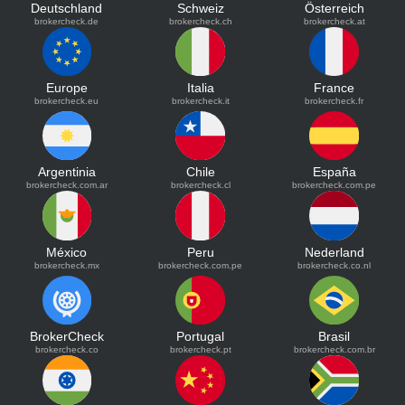
Deutschland
Schweiz
Österreich
brokercheck.de
brokercheck.ch
brokercheck.at
Europe
Italia
France
brokercheck.eu
brokercheck.it
brokercheck.fr
Argentinia
Chile
España
brokercheck.com.ar
brokercheck.cl
brokercheck.com.pe
México
Peru
Nederland
brokercheck.mx
brokercheck.com.pe
brokercheck.co.nl
BrokerCheck
Portugal
Brasil
brokercheck.co
brokercheck.pt
brokercheck.com.br