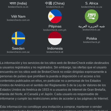
भारत (India)
中國 (China)
S. Africa
brokercheck.co.in
brokercheck.cn
brokercheck.co.za
Việt Nam
brokercheck.com.vn
Pilipinas
شبه الجزيرة العربية
brokercheck.ae
brokercheck.com.ph
Polska
brokercheck.pl
Sweden
Indonesia
brokercheck.com.se
brokercheck.id
La información y los servicios de los sitios web de BrokerCheck están destinados
a usuarios registrados y no registrados. Sin embargo, las ofertas que el usuario
encuentra en los sitios web de BrokerCheck no están dirigidas expresamente a
personas de países que prohíben la puesta a disposición o el acceso a los
contenidos publicados en ellos, en particular no a personas de los Estados
Unidos de América en el sentido del Reglamento S de la Ley de Valores de los
Estados Unidos de América de 1933 ni a usuarios de Internet de Gran Bretaña,
Irlanda del Norte, el Canadá y el Japón. Cada usuario es responsable de
informarse y cumplir las restricciones antes de acceder a las páginas de Internet.
Esta información no constituye una invitación a comprar, mantener o vender