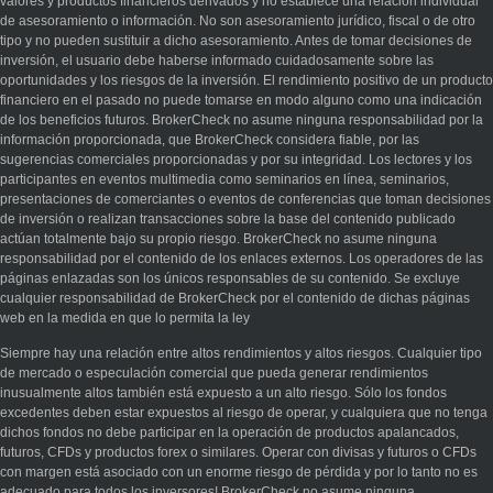
valores y productos financieros derivados y no establece una relación individual
de asesoramiento o información. No son asesoramiento jurídico, fiscal o de otro
tipo y no pueden sustituir a dicho asesoramiento. Antes de tomar decisiones de
inversión, el usuario debe haberse informado cuidadosamente sobre las
oportunidades y los riesgos de la inversión. El rendimiento positivo de un producto
financiero en el pasado no puede tomarse en modo alguno como una indicación
de los beneficios futuros. BrokerCheck no asume ninguna responsabilidad por la
información proporcionada, que BrokerCheck considera fiable, por las
sugerencias comerciales proporcionadas y por su integridad. Los lectores y los
participantes en eventos multimedia como seminarios en línea, seminarios,
presentaciones de comerciantes o eventos de conferencias que toman decisiones
de inversión o realizan transacciones sobre la base del contenido publicado
actúan totalmente bajo su propio riesgo. BrokerCheck no asume ninguna
responsabilidad por el contenido de los enlaces externos. Los operadores de las
páginas enlazadas son los únicos responsables de su contenido. Se excluye
cualquier responsabilidad de BrokerCheck por el contenido de dichas páginas
web en la medida en que lo permita la ley
Siempre hay una relación entre altos rendimientos y altos riesgos. Cualquier tipo
de mercado o especulación comercial que pueda generar rendimientos
inusualmente altos también está expuesto a un alto riesgo. Sólo los fondos
excedentes deben estar expuestos al riesgo de operar, y cualquiera que no tenga
dichos fondos no debe participar en la operación de productos apalancados,
futuros, CFDs y productos forex o similares. Operar con divisas y futuros o CFDs
con margen está asociado con un enorme riesgo de pérdida y por lo tanto no es
adecuado para todos los inversores! BrokerCheck no asume ninguna